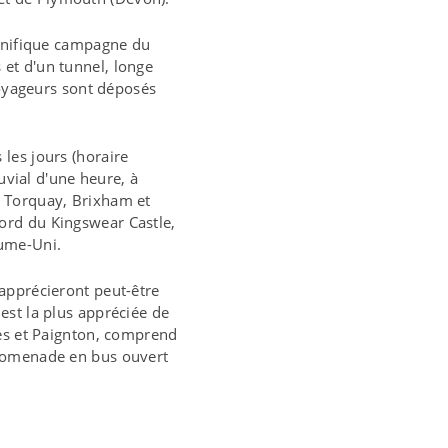
agnifique campagne du
et d'un tunnel, longe
 voyageurs sont déposés
les jours (horaire
uvial d'une heure, à
s Torquay, Brixham et
ord du Kingswear Castle,
aume-Uni.
apprécieront peut-être
est la plus appréciée de
nes et Paignton, comprend
promenade en bus ouvert