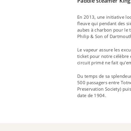
Paddle steamer King
En 2013, une initiative l
fleuve qui pendant des siè
aubes à charbon pour le 
Philip & Son of Dartmouth
Le vapeur assure les excu
ticket pour notre célèbr
circuit primé ne fait qu'em
Du temps de sa splendeur,
500 passagers entre Totne
Preservation Society) puis
date de 1904.