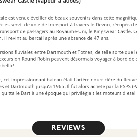
swear Castle (vapeur à aubes)
ocale est venue éveiller de beaux souvenirs dans cette magnifiqu
cles servit de voie de transport à travers le Devon, récupéra l
transport de passagers au Royaume-Uni, le Kingswear Castle. C
, il revint au bercail après une absence de 47 ans.
rsions fluviales entre Dartmouth et Totnes, de telle sorte que 
e excursion Round Robin peuvent désormais voyager à bord de c
bellir!
 cet impressionnant bateau était l'artère nourricière du fleuve
s et Dartmouth jusqu'à 1965. Il fut alors acheté par la PSPS (
 quitta le Dart à une époque qui privilégiait les moteurs diesel
REVIEWS