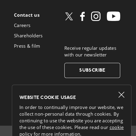
Contact us
ow
Careers
book
Shareholders
Press & film
Receive regular updates
with our newsletter
SUBSCRIBE
WEBSITE COOKIE USAGE
German
French
Dutch
In order to continually improve our website, we
collect non-personal data through cookies. By
continuing to use the website you are accepting
the use of these cookies. Please read our
cookie
policy
for more information.