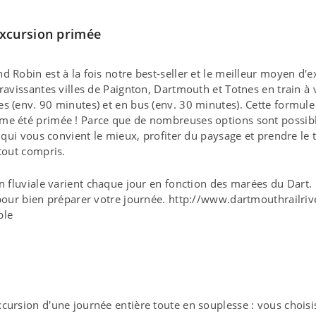
xcursion primée
d Robin est à la fois notre best-seller et le meilleur moyen d'e
 ravissantes villes de Paignton, Dartmouth et Totnes en train à
s (env. 90 minutes) et en bus (env. 30 minutes). Cette formule 
me été primée ! Parce que de nombreuses options sont possibl
e qui vous convient le mieux, profiter du paysage et prendre le 
 tout compris.
on fluviale varient chaque jour en fonction des marées du Dart.
 pour bien préparer votre journée. http://www.dartmouthrailriv
ble
xcursion d'une journée entière toute en souplesse : vous choi