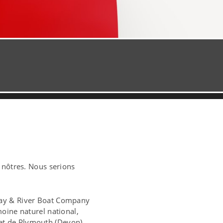
 nôtres. Nous serions
way & River Boat Company
oine naturel national,
r et de Plymouth (Devon).