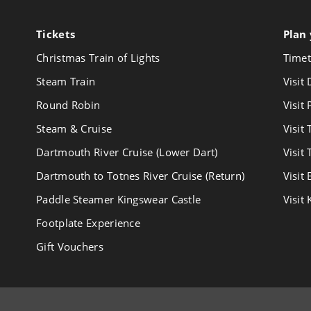
Tickets
Follow
Plan 
us
Christmas Train of Lights
Timet
on
Youtube
Steam Train
Visit
Round Robin
Visit
Steam & Cruise
Visit
Dartmouth River Cruise (Lower Dart)
Visit
Dartmouth to Totnes River Cruise (Return)
Visit
Paddle Steamer Kingswear Castle
Visit
Footplate Experience
Gift Vouchers