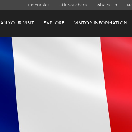
Timetables
Gift Vouchers
What's On
Ne
t Company
LAN
YOUR
VISIT
EXPLORE
VISITOR INFO
RMATION