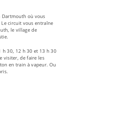
'à Dartmouth où vous
 Le circuit vous entraîne
th, le village de
tie.
11 h 30, 12 h 30 et 13 h 30
visiter, de faire les
ton en train à vapeur. Ou
ris.