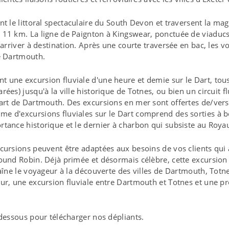
nt le littoral spectaculaire du South Devon et traversent la m
11 km. La ligne de Paignton à Kingswear, ponctuée de viaducs 
d'arriver à destination. Après une courte traversée en bac, les
e Dartmouth.
une excursion fluviale d'une heure et demie sur le Dart, tous 
ées) jusqu'à la ville historique de Totnes, ou bien un circuit fl
part de Dartmouth. Des excursions en mer sont offertes de/ver
e d'excursions fluviales sur le Dart comprend des sorties à b
rtance historique et le dernier à charbon qui subsiste au Roy
cursions peuvent être adaptées aux besoins de vos clients qui 
ound Robin. Déjà primée et désormais célèbre, cette excursion 
raîne le voyageur à la découverte des villes de Dartmouth, Tot
eur, une excursion fluviale entre Dartmouth et Totnes et une 
-dessous pour télécharger nos dépliants.