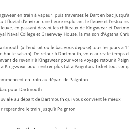
gswear en train à vapeur, puis traversez le Dart en bac jusqu
t fluvial d'environ une heure explorant le fleuve et l'estuaire.
leuve, en passant devant les châteaux de Kingswear et Dartmou
oyal Naval College et Greenway House, la maison d'Agatha Chris
 Dartmouth (à l'endroit où le bac vous dépose) tous les jours à 
n haute saison). De retour à Dartmouth, vous aurez le temps de 
avant de revenir à Kingswear pour votre voyage retour à Paign
r à Kingswear pour rentrer plus tôt à Paignton. Ticket tout comp
commencent en train au départ de Paignton
e bac pour Dartmouth
fluviale au départ de Dartmouth qui vous convient le mieux
 reprendre le train jusqu'à Paignton