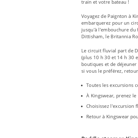
train et votre bateau !
Voyagez de Paignton à Kin
embarquerez pour un circui
jusqu'à l'embouchure du f
Dittisham, le Britannia R
Le circuit fluvial part de
(plus 10 h 30 et 14 h 30 e
boutiques et de déjeuner 
si vous le préférez, retou
Toutes les excursions 
À Kingswear, prenez l
Choisissez l'excursion 
Retour à Kingswear pour