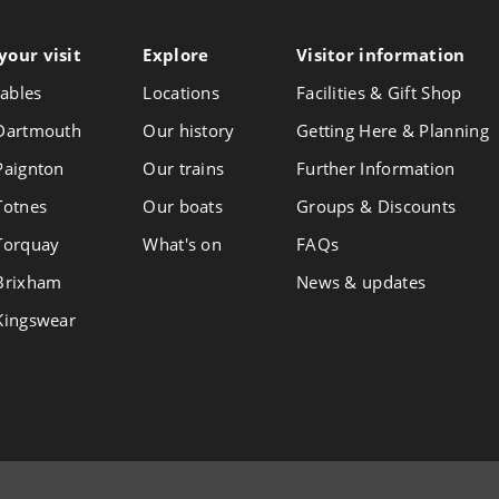
your visit
Follow
Explore
Visitor info
rmation
Foll
Follow
us
us
us
ables
Locations
Facilities & Gift Shop
on
on
on
Instagram
Face
 Dartmouth
Our history
Getting Here & Planning
X
 Paignton
Our trains
Further Information
 Totnes
Our boats
Groups & Discounts
 Torquay
What's on
FAQs
 Brixham
News & updates
 Kingswear