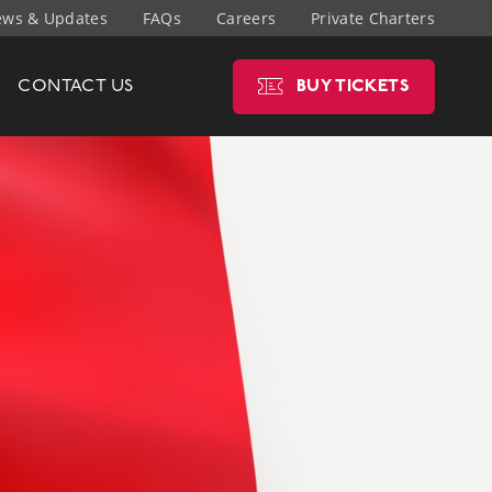
ws & Updates
FAQs
Careers
Private Charters
CONTACT
US
BUY
TICKETS